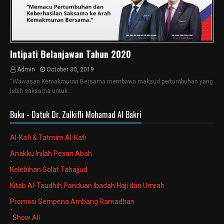
Intipati Belanjawan Tahun 2020
Admin
October 30, 2019
“Wawasan Kemakmuran Bersama membawa maksud pertumbuhan yang
lebih saksama untuk…
Buku - Datuk Dr. Zulkifli Mohamad Al Bakri
Al-Kafi & Tatmim Al-Kafi
-
Anakku Inilah Pesan Abah
-
Kelebihan Solat Tahajjud
-
Kitab Al-Taudhih Panduan Ibadah Haji dan Umrah
-
Promosi Sempena Ambang Ramadhan
-
Show All