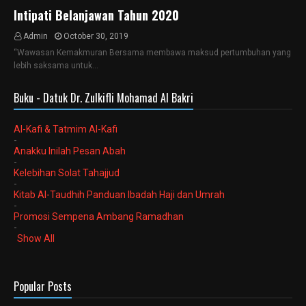
Intipati Belanjawan Tahun 2020
Admin
October 30, 2019
“Wawasan Kemakmuran Bersama membawa maksud pertumbuhan yang
lebih saksama untuk…
Buku - Datuk Dr. Zulkifli Mohamad Al Bakri
Al-Kafi & Tatmim Al-Kafi
-
Anakku Inilah Pesan Abah
-
Kelebihan Solat Tahajjud
-
Kitab Al-Taudhih Panduan Ibadah Haji dan Umrah
-
Promosi Sempena Ambang Ramadhan
-
Show All
Popular Posts