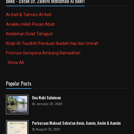
Buku - Datuk Dr. Zulkifli Mohamad Al Bakri
Al-Kafi & Tatmim Al-Kafi
-
Anakku Inilah Pesan Abah
-
Kelebihan Solat Tahajjud
-
Kitab Al-Taudhih Panduan Ibadah Haji dan Umrah
-
Promosi Sempena Ambang Ramadhan
-
Show All
Popular Posts
Doa Nabi Sulaiman
January 20, 2024
Perbezaan Maksud Sebutan Amin, Aamin, Amiin & Aamiin
August 25, 2021