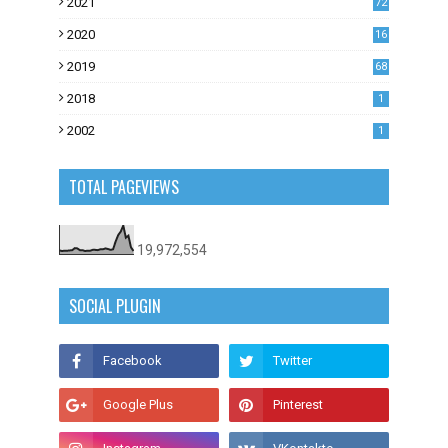
2021
72
1
2020
16
53
2019
68
0
2018
1
2002
1
TOTAL PAGEVIEWS
19,972,554
SOCIAL PLUGIN