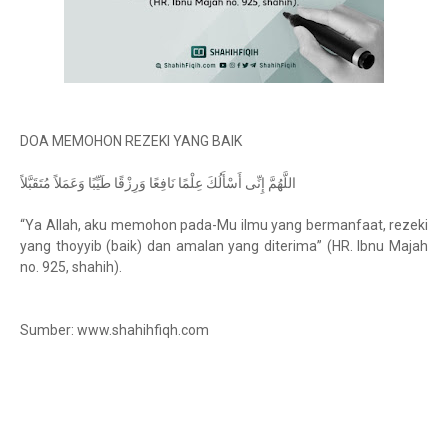
DOA MEMOHON REZEKI YANG BAIK
اللَّهُمَّ إِنِّى أَسْأَلُكَ عِلْمًا نَافِعًا وَرِزْقًا طَيِّبًا وَعَمَلاً مُتَقَبَّلاً
“Ya Allah, aku memohon pada-Mu ilmu yang bermanfaat, rezeki
yang thoyyib (baik) dan amalan yang diterima” (HR. Ibnu Majah
no. 925, shahih).
Sumber: www.shahihfiqh.com