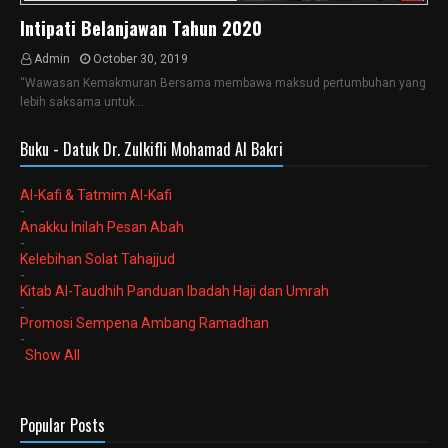
Intipati Belanjawan Tahun 2020
Admin
October 30, 2019
“Wawasan Kemakmuran Bersama membawa maksud pertumbuhan yang
lebih saksama untuk…
Buku - Datuk Dr. Zulkifli Mohamad Al Bakri
Al-Kafi & Tatmim Al-Kafi
-
Anakku Inilah Pesan Abah
-
Kelebihan Solat Tahajjud
-
Kitab Al-Taudhih Panduan Ibadah Haji dan Umrah
-
Promosi Sempena Ambang Ramadhan
-
Show All
Popular Posts