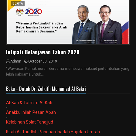
BERITA
Intipati Belanjawan Tahun 2020
Admin
October 30, 2019
“Wawasan Kemakmuran Bersama membawa maksud pertumbuhan yang
lebih saksama untuk…
Buku - Datuk Dr. Zulkifli Mohamad Al Bakri
Al-Kafi & Tatmim Al-Kafi
-
Anakku Inilah Pesan Abah
-
Kelebihan Solat Tahajjud
-
Kitab Al-Taudhih Panduan Ibadah Haji dan Umrah