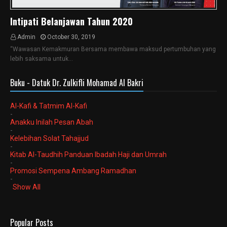
Intipati Belanjawan Tahun 2020
Admin
October 30, 2019
“Wawasan Kemakmuran Bersama membawa maksud pertumbuhan yang
lebih saksama untuk…
Buku - Datuk Dr. Zulkifli Mohamad Al Bakri
Al-Kafi & Tatmim Al-Kafi
-
Anakku Inilah Pesan Abah
-
Kelebihan Solat Tahajjud
-
Kitab Al-Taudhih Panduan Ibadah Haji dan Umrah
-
Promosi Sempena Ambang Ramadhan
-
Show All
Popular Posts