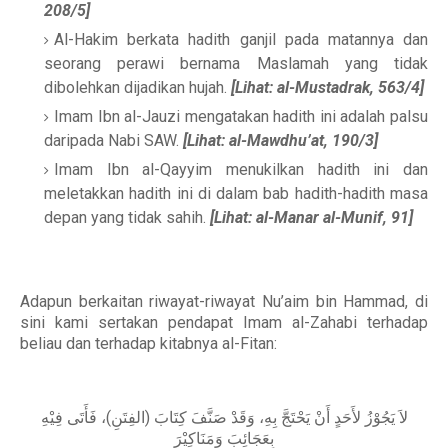
208/5]
Al-Hakim berkata hadith ganjil pada matannya dan
seorang perawi bernama Maslamah yang tidak
dibolehkan dijadikan hujah.
[Lihat: al-Mustadrak,
563/4]
Imam Ibn al-Jauzi mengatakan hadith ini adalah palsu
daripada Nabi SAW.
[Lihat: al-Mawdhu’at, 190/3]
Imam Ibn al-Qayyim menukilkan hadith ini dan
meletakkan hadith ini di dalam bab hadith-hadith masa
depan yang tidak sahih.
[Lihat: al-Manar al-Munif, 91]
Adapun berkaitan riwayat-riwayat Nu’aim bin Hammad, di
sini kami sertakan pendapat Imam al-Zahabi terhadap
beliau dan terhadap kitabnya al-Fitan:
لاَ يَجُوْزُ لأَحَدٍ أَنْ يَحْتَجَّ بِهِ، وَقَدْ صَنَّفَ كِتَابَ (الفِتَنِ)، فَأَتَى فِيْهِ
بِعَجَائِبَ وَمَنَاكِيْرَ