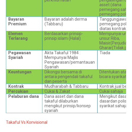
perkhidmatan
pengasingan dan
asset (dana
pemegang saha
pemegang polisi)
Bayaran
Bayaran adalah derma
Tanggungjawab
Premium
(Tabbaru)
pemegang polisi
diatas kontrak jua
Elemen
Berdasarkan prinsip-
Mempunyai unsu
Terlarang
prinsip islam (Halal)
unsur Riba,
Maisir(Perjudian)
Gharar(Tidak past
Pegawasan
Akta Takaful 1984 :
Tiada
Syariah
Mempunyai Majlis
Pengawasan/pemantauan
Syariah
Keuntungan
Dikongsi bersama di
Ditentukan atas b
antara pengendali takaful
bicara syarikat i
dan peserta
Kontrak
Mudharabah & Tabbaru
Kontrak jual beli
Percukian
Cukai & Zakat
Cukai sahaja
Pelaburan dana
Dana asset dan dana
Mengikut dasar-
takaful dilaburkan
dasardan polisi
mengikut prinsip/konsep
syarikat sahaja
syariah
Takaful Vs Konvisional