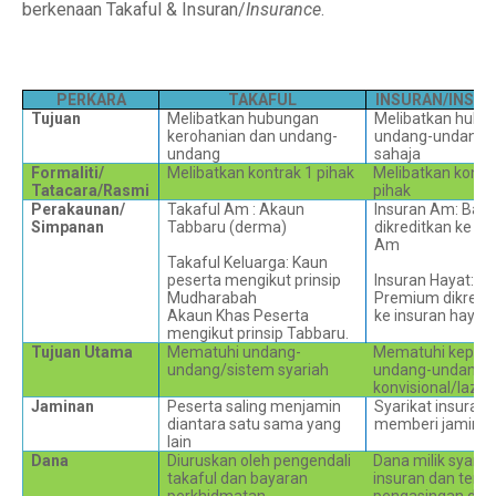
berkenaan Takaful & Insuran/
Insurance
.
PERKARA
TAKAFUL
INSURAN/INSU
Tujuan
Melibatkan hubungan
Melibatkan hubu
kerohanian dan undang-
undang-undang
undang
sahaja
Formaliti/
Melibatkan kontrak 1 pihak
Melibatkan kontr
Tatacara/Rasmi
pihak
Perakaunan/
Takaful Am : Akaun
Insuran Am: Bay
Simpanan
Tabbaru (derma)
dikreditkan ke in
Am
Takaful Keluarga: Kaun
peserta mengikut prinsip
Insuran Hayat:
Mudharabah
Premium dikredi
Akaun Khas Peserta
ke insuran hayat
mengikut prinsip Tabbaru.
Tujuan Utama
Mematuhi undang-
Mematuhi keperl
undang/sistem syariah
undang-undang
konvisional/lazi
Jaminan
Peserta saling menjamin
Syarikat insuran
diantara satu sama yang
memberi jamina
lain
Dana
Diuruskan oleh pengendali
Dana milik syarik
takaful dan bayaran
insuran dan terd