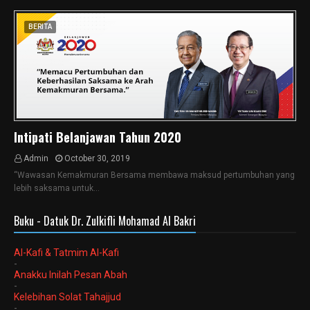
BERITA
Intipati Belanjawan Tahun 2020
Admin
October 30, 2019
“Wawasan Kemakmuran Bersama membawa maksud pertumbuhan yang
lebih saksama untuk…
Buku - Datuk Dr. Zulkifli Mohamad Al Bakri
Al-Kafi & Tatmim Al-Kafi
-
Anakku Inilah Pesan Abah
-
Kelebihan Solat Tahajjud
-